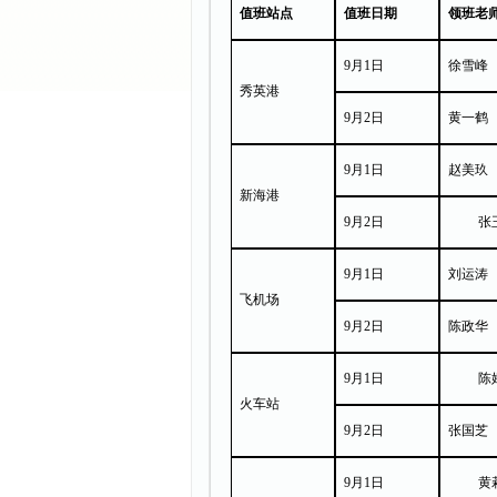
值班站点
值班日期
领班老
9月1日
徐雪峰
秀英港
9月2日
黄一鹤
9月1日
赵美玖
新
海
港
9月2日
张
9月1日
刘运涛
飞机场
9月2日
陈政华
9月1日
陈
火车站
9月2日
张国芝
9月1日
黄