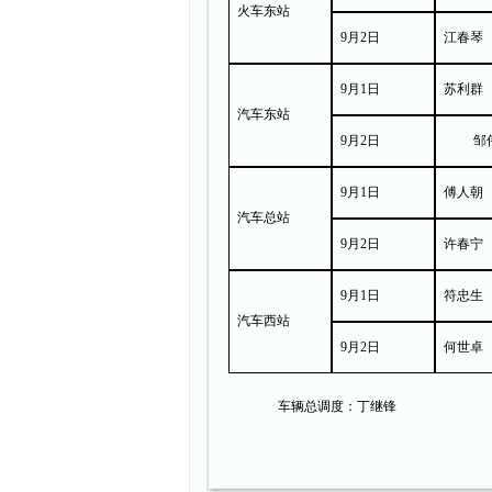
火车东站
9月2日
江春
琴
9月1日
苏利群
汽车东站
9月2日
邹
9月1日
傅人朝
汽车
总
站
9月2日
许春宁
9月1日
符忠生
汽车西站
9月2日
何世卓
车辆总调度：丁继锋