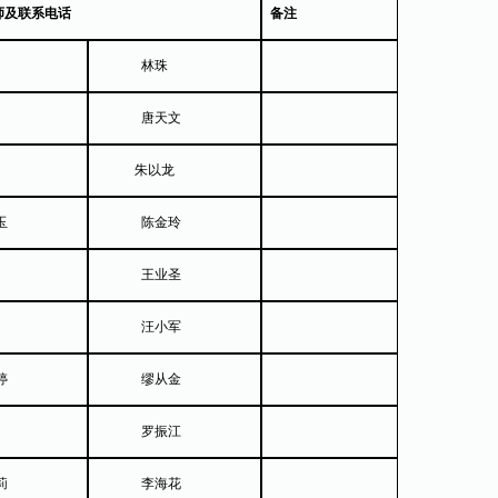
师
及
联系电话
备注
林珠
唐天文
朱以龙
玉
陈金玲
王业圣
汪小军
婷
缪从金
罗振江
莉
李海花