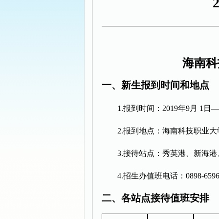
海南科
一
、
新生报到时间和地点
1.
报到时间：
201
9
年
9
月
1
日
—
2.
报到地点：海南科技职业
大
3.
接待站点：秀英港、新
海
港
4.
招生办值班电话：
0898-659
二
、各站点接待值班安排