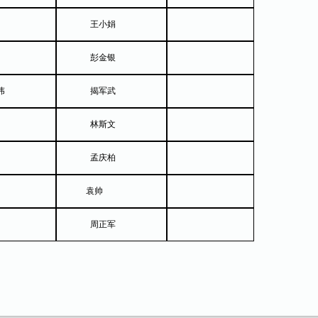
王小娟
彭金银
伟
揭军武
林斯文
孟庆柏
袁帅
周正军