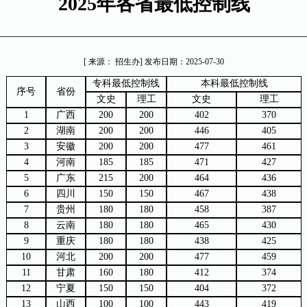
2025年各省最低控制线
[ 来源： 招生办] 发布日期：2025-07-30
专科最低控制线
本科最低控制线
序号
省份
文史
理工
文史
理工
1
广西
200
200
402
370
2
湖南
200
200
446
405
3
安徽
200
200
477
461
4
河南
185
185
471
427
5
广东
215
200
464
436
6
四川
150
150
467
438
7
贵州
180
180
458
387
8
云南
180
180
465
430
9
重庆
180
180
438
425
10
河北
200
200
477
459
11
甘肃
160
180
412
374
12
宁夏
150
150
404
372
13
山西
100
100
443
419