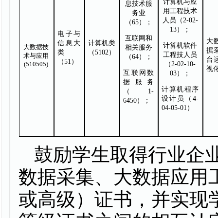
计算机与应
息技术服
用工程技术
务业
人员（
2-02-
（
65）；
13）；
电子与
互联网和
大
信息大
计算机类
计算机软件
大数据技
相关服务
据
类
（
5
102）
工程技人员
术与应用
（
64）；
台
（
5
1）
(
510505
)
（
2-02-10-
视
互联网数
03）
；
据服务
计算机程序
（
1-
设计员（
4-
6450）
；
04-05-01）
鼓励学生取得行业企
数据采集、大数据应用
或高级）证书，并实现